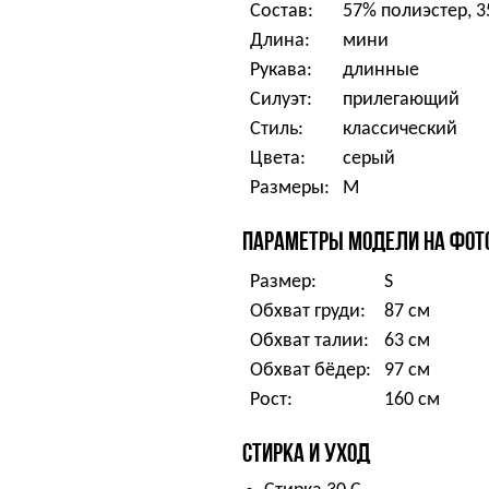
Состав:
57% полиэстер, 3
Длина:
мини
Рукава:
длинные
Силуэт:
прилегающий
Стиль:
классический
Цвета:
серый
Размеры:
M
ПАРАМЕТРЫ МОДЕЛИ НА ФОТ
Размер:
S
Обхват груди:
87 см
Обхват талии:
63 см
Обхват бёдер:
97 см
Рост:
160 см
СТИРКА И УХОД