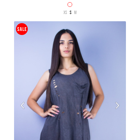
XS
S
M