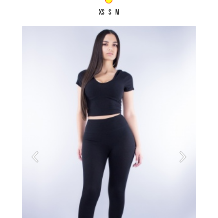
XS
S
M