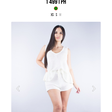
1 499 ГРН
XS
S
M