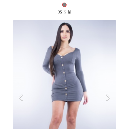
XS
S
M