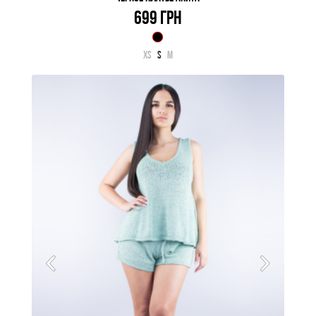
699 ГРН
XS
S
M