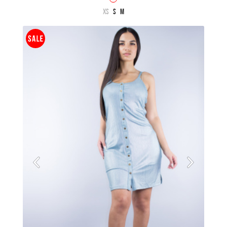
XS
S
M