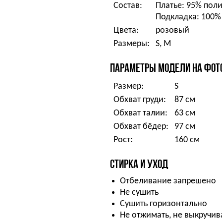
Состав:
Платье: 95% поли
Подкладка: 100%
Цвета:
розовый
Размеры:
S, M
ПАРАМЕТРЫ МОДЕЛИ НА ФОТ
Размер:
S
Обхват груди:
87 см
Обхват талии:
63 см
Обхват бёдер:
97 см
Рост:
160 см
СТИРКА И УХОД
Отбеливание запрешено
Не сушить
Сушить горизонтально
Не отжимать, не выкручив