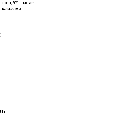
эстер, 5% спандекс
 полиэстер
О
ать