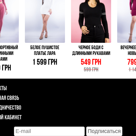
ПОРТИВНЫЙ
БЕЛОЕ ПУШИСТОЕ
ЧЕРНОЕ БОДИ С
ВЕЧЕРНЕЕ
ЛИННЫМИ
ПЛАТЬЕ ЛАРА
ДЛИННЫМИ РУКАВАМИ
НОВ
ВАМИ
1 599 ГРН
549 ГРН
799
9 ГРН
599 ГРН
1 1
КТЫ
НАЯ СВЯЗЬ
ДНИЧЕСТВО
Й КАБИНЕТ
Подписаться