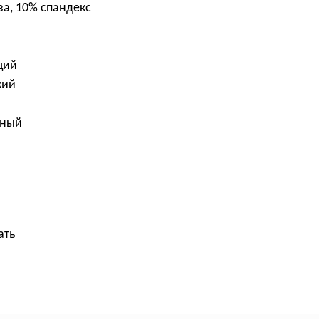
за, 10% спандекс
щий
кий
рный
ать