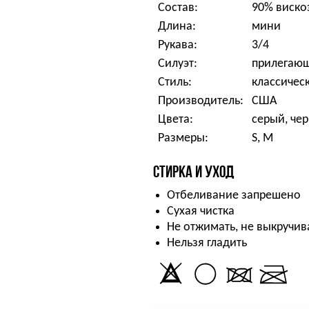
Состав:
90% виско
Длина:
мини
Рукава:
3/4
Силуэт:
прилегаю
Стиль:
классичес
Производитель:
США
Цвета:
серый, че
Размеры:
S, M
СТИРКА И УХОД
Отбеливание запрешено
Сухая чистка
Не отжимать, не выкручив
Нельзя гладить