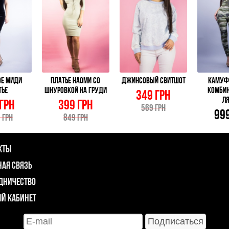
ОЕ МИДИ
ПЛАТЬЕ НАОМИ СО
ДЖИНСОВЫЙ СВИТШОТ
КАМУ
ТЬЕ
ШНУРОВКОЙ НА ГРУДИ
КОМБИН
349 ГРН
Л
 ГРН
399 ГРН
569 ГРН
999
 ГРН
849 ГРН
КТЫ
НАЯ СВЯЗЬ
ДНИЧЕСТВО
Й КАБИНЕТ
Подписаться