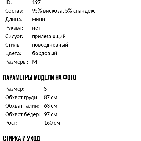
ID:
197
Состав:
95% вискоза, 5% спандекс
Длина:
мини
Рукава:
нет
Силуэт:
прилегающий
Стиль:
повседневный
Цвета:
бордовый
Размеры:
M
ПАРАМЕТРЫ МОДЕЛИ НА ФОТО
Размер:
S
Обхват груди:
87 см
Обхват талии:
63 см
Обхват бёдер:
97 см
Рост:
160 см
СТИРКА И УХОД