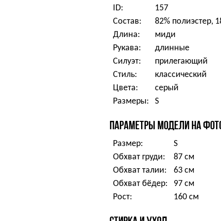
ID:
157
Состав:
82% полиэстер, 
Длина:
миди
Рукава:
длинные
Силуэт:
прилегающий
Стиль:
классический
Цвета:
серый
Размеры:
S
ПАРАМЕТРЫ МОДЕЛИ НА ФОТ
Размер:
S
Обхват груди:
87 см
Обхват талии:
63 см
Обхват бёдер:
97 см
Рост:
160 см
СТИРКА И УХОД