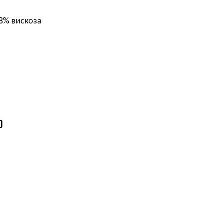
18% вискоза
О